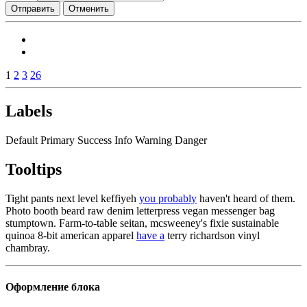
Отправить
Отменить
1
2
3
26
Labels
Default
Primary
Success
Info
Warning
Danger
Tooltips
Tight pants next level keffiyeh
you probably
haven't heard of them.
Photo booth beard raw denim letterpress vegan messenger bag
stumptown. Farm-to-table seitan, mcsweeney's fixie sustainable
quinoa 8-bit american apparel
have a
terry richardson vinyl
chambray.
Оформление блока