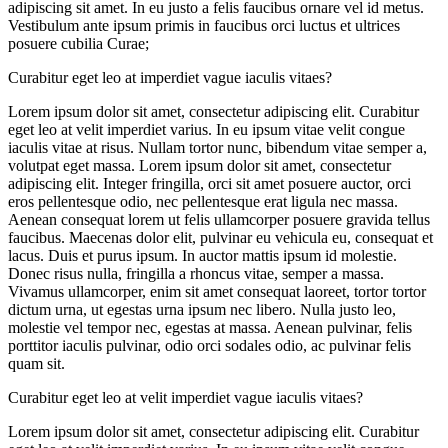
adipiscing sit amet. In eu justo a felis faucibus ornare vel id metus.
Vestibulum ante ipsum primis in faucibus orci luctus et ultrices
posuere cubilia Curae;
Curabitur eget leo at imperdiet vague iaculis vitaes?
Lorem ipsum dolor sit amet, consectetur adipiscing elit. Curabitur
eget leo at velit imperdiet varius. In eu ipsum vitae velit congue
iaculis vitae at risus. Nullam tortor nunc, bibendum vitae semper a,
volutpat eget massa. Lorem ipsum dolor sit amet, consectetur
adipiscing elit. Integer fringilla, orci sit amet posuere auctor, orci
eros pellentesque odio, nec pellentesque erat ligula nec massa.
Aenean consequat lorem ut felis ullamcorper posuere gravida tellus
faucibus. Maecenas dolor elit, pulvinar eu vehicula eu, consequat et
lacus. Duis et purus ipsum. In auctor mattis ipsum id molestie.
Donec risus nulla, fringilla a rhoncus vitae, semper a massa.
Vivamus ullamcorper, enim sit amet consequat laoreet, tortor tortor
dictum urna, ut egestas urna ipsum nec libero. Nulla justo leo,
molestie vel tempor nec, egestas at massa. Aenean pulvinar, felis
porttitor iaculis pulvinar, odio orci sodales odio, ac pulvinar felis
quam sit.
Curabitur eget leo at velit imperdiet vague iaculis vitaes?
Lorem ipsum dolor sit amet, consectetur adipiscing elit. Curabitur