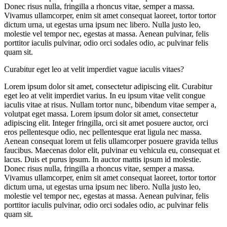
Donec risus nulla, fringilla a rhoncus vitae, semper a massa.
Vivamus ullamcorper, enim sit amet consequat laoreet, tortor tortor
dictum urna, ut egestas urna ipsum nec libero. Nulla justo leo,
molestie vel tempor nec, egestas at massa. Aenean pulvinar, felis
porttitor iaculis pulvinar, odio orci sodales odio, ac pulvinar felis
quam sit.
Curabitur eget leo at velit imperdiet vague iaculis vitaes?
Lorem ipsum dolor sit amet, consectetur adipiscing elit. Curabitur
eget leo at velit imperdiet varius. In eu ipsum vitae velit congue
iaculis vitae at risus. Nullam tortor nunc, bibendum vitae semper a,
volutpat eget massa. Lorem ipsum dolor sit amet, consectetur
adipiscing elit. Integer fringilla, orci sit amet posuere auctor, orci
eros pellentesque odio, nec pellentesque erat ligula nec massa.
Aenean consequat lorem ut felis ullamcorper posuere gravida tellus
faucibus. Maecenas dolor elit, pulvinar eu vehicula eu, consequat et
lacus. Duis et purus ipsum. In auctor mattis ipsum id molestie.
Donec risus nulla, fringilla a rhoncus vitae, semper a massa.
Vivamus ullamcorper, enim sit amet consequat laoreet, tortor tortor
dictum urna, ut egestas urna ipsum nec libero. Nulla justo leo,
molestie vel tempor nec, egestas at massa. Aenean pulvinar, felis
porttitor iaculis pulvinar, odio orci sodales odio, ac pulvinar felis
quam sit.