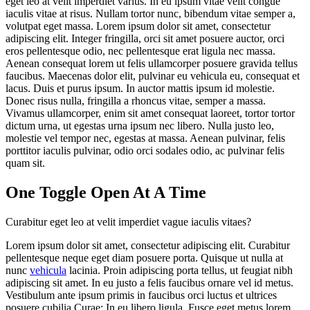
eget leo at velit imperdiet varius. In eu ipsum vitae velit congue
iaculis vitae at risus. Nullam tortor nunc, bibendum vitae semper a,
volutpat eget massa. Lorem ipsum dolor sit amet, consectetur
adipiscing elit. Integer fringilla, orci sit amet posuere auctor, orci
eros pellentesque odio, nec pellentesque erat ligula nec massa.
Aenean consequat lorem ut felis ullamcorper posuere gravida tellus
faucibus. Maecenas dolor elit, pulvinar eu vehicula eu, consequat et
lacus. Duis et purus ipsum. In auctor mattis ipsum id molestie.
Donec risus nulla, fringilla a rhoncus vitae, semper a massa.
Vivamus ullamcorper, enim sit amet consequat laoreet, tortor tortor
dictum urna, ut egestas urna ipsum nec libero. Nulla justo leo,
molestie vel tempor nec, egestas at massa. Aenean pulvinar, felis
porttitor iaculis pulvinar, odio orci sodales odio, ac pulvinar felis
quam sit.
One Toggle Open At A Time
Curabitur eget leo at velit imperdiet vague iaculis vitaes?
Lorem ipsum dolor sit amet, consectetur adipiscing elit. Curabitur
pellentesque neque eget diam posuere porta. Quisque ut nulla at
nunc
vehicula
lacinia. Proin adipiscing porta tellus, ut feugiat nibh
adipiscing sit amet. In eu justo a felis faucibus ornare vel id metus.
Vestibulum ante ipsum primis in faucibus orci luctus et ultrices
posuere cubilia Curae; In eu libero ligula. Fusce eget metus lorem,