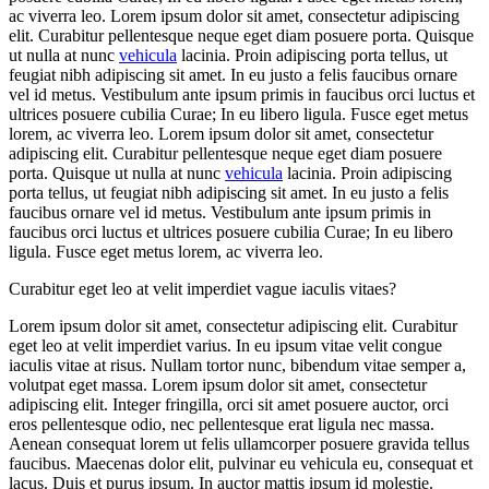
ac viverra leo. Lorem ipsum dolor sit amet, consectetur adipiscing
elit. Curabitur pellentesque neque eget diam posuere porta. Quisque
ut nulla at nunc
vehicula
lacinia. Proin adipiscing porta tellus, ut
feugiat nibh adipiscing sit amet. In eu justo a felis faucibus ornare
vel id metus. Vestibulum ante ipsum primis in faucibus orci luctus et
ultrices posuere cubilia Curae; In eu libero ligula. Fusce eget metus
lorem, ac viverra leo. Lorem ipsum dolor sit amet, consectetur
adipiscing elit. Curabitur pellentesque neque eget diam posuere
porta. Quisque ut nulla at nunc
vehicula
lacinia. Proin adipiscing
porta tellus, ut feugiat nibh adipiscing sit amet. In eu justo a felis
faucibus ornare vel id metus. Vestibulum ante ipsum primis in
faucibus orci luctus et ultrices posuere cubilia Curae; In eu libero
ligula. Fusce eget metus lorem, ac viverra leo.
Curabitur eget leo at velit imperdiet vague iaculis vitaes?
Lorem ipsum dolor sit amet, consectetur adipiscing elit. Curabitur
eget leo at velit imperdiet varius. In eu ipsum vitae velit congue
iaculis vitae at risus. Nullam tortor nunc, bibendum vitae semper a,
volutpat eget massa. Lorem ipsum dolor sit amet, consectetur
adipiscing elit. Integer fringilla, orci sit amet posuere auctor, orci
eros pellentesque odio, nec pellentesque erat ligula nec massa.
Aenean consequat lorem ut felis ullamcorper posuere gravida tellus
faucibus. Maecenas dolor elit, pulvinar eu vehicula eu, consequat et
lacus. Duis et purus ipsum. In auctor mattis ipsum id molestie.